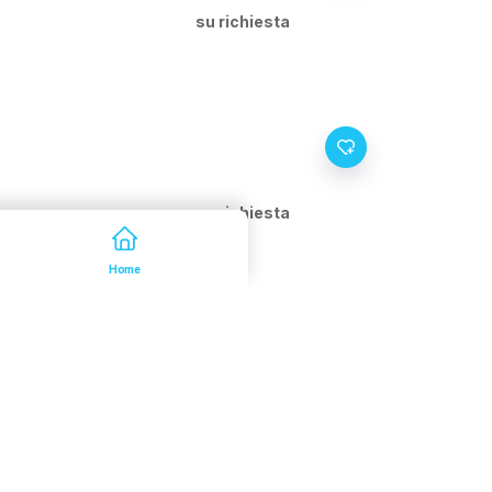
su richiesta
su richiesta
Home
a partire da €180 a persona