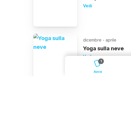
Vedi
dicembre - aprile
Yoga sulla neve
Vedi
1
Avvisi
dicembre - marzo
Vie ferrate inverna
Vedi